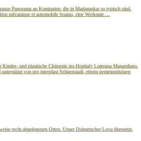
 ganze Panorama an Kontrasten, die in Madagaskar so typisch sind.
cation mécanique et automobile Soatao, eine Werkstatt …
ür Kinder- und plastische Chirurgie ins Hopitaly Loterana Manambaro.
unterstützt von pro interplast Seligenstadt, einem gemeinnützigen
weise recht abgelegenen Orten. Unser Dolmetscher Lova übersetzt.