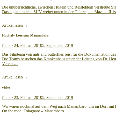
am
Die unübersichtliche, zwischen Hügeln und Reisfeldern verstreute Sta
Das eigentümliche SUV weiter unten in der Galerie, ein Mazana II, is
Artikel lesen →
Hopitaly Loterana Manambaro
Veröffentlicht
frank ·
24. Februar 2019
5. September 2019
am
Das Filmteam von ants and butterflies reist für die Dokumentation d
Die Teams besuchen das Krankenhaus unter der Leitung von Dr. Heuric
Verein …
Artikel lesen →
visite
Veröffentlicht
frank ·
23. Februar 2019
5. September 2019
am
Wir waren nochmal auf dem Weg nach Manambaro, um im Dorf mit Pati
On the road: Tolagnaro – Manambaro