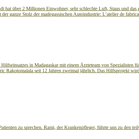
dt hat über 2 Millionen Einwohner, sehr schlechte Luft, Staus und das
t der ganze Stolz der madegassischen Autoindustrie: L’atelier de fabri
es Hilfseinsatzes in Madagaskar mit einem Ärzteteam von Spezialisten f
 Rakotomalala seit 12 Jahren zweimal jährlich. Das Hilfsprojekt wird 
enten zu sprechen. Rami, der Krankenpfleger, führte uns zu den teil