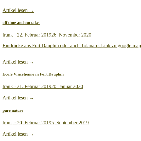
Artikel lesen →
off time and out takes
Veröffentlicht
frank ·
22. Februar 2019
26. November 2020
am
Eindrücke aus Fort Dauphin oder auch Tolanaro. Link zu google map
Artikel lesen →
École Vincetienne in Fort Dauphin
Veröffentlicht
frank ·
21. Februar 2019
20. Januar 2020
am
Artikel lesen →
pure nature
Veröffentlicht
frank ·
20. Februar 2019
5. September 2019
am
Artikel lesen →