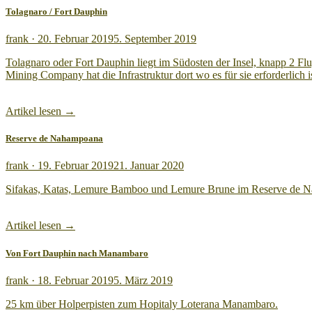
Tolagnaro / Fort Dauphin
Veröffentlicht
frank ·
20. Februar 2019
5. September 2019
am
Tolagnaro oder Fort Dauphin liegt im Südosten der Insel, knapp 2 Flu
Mining Company hat die Infrastruktur dort wo es für sie erforderlic
Artikel lesen →
Reserve de Nahampoana
Veröffentlicht
frank ·
19. Februar 2019
21. Januar 2020
am
Sifakas, Katas, Lemure Bamboo und Lemure Brune im Reserve de N
Artikel lesen →
Von Fort Dauphin nach Manambaro
Veröffentlicht
frank ·
18. Februar 2019
5. März 2019
am
25 km über Holperpisten zum Hopitaly Loterana Manambaro.