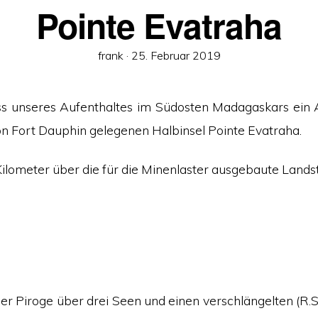
Pointe Evatraha
Veröffentlicht
frank ·
25. Februar 2019
am
s unseres Aufenthaltes im Südosten Madagaskars ein A
on Fort Dauphin gelegenen Halbinsel Pointe Evatraha.
Kilometer über die für die Minenlaster ausgebaute Lands
er Piroge über drei Seen und einen verschlängelten (R.S.