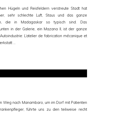
schen Hügeln und Reisfeldern verstreute Stadt hat
ner, sehr schlechte Luft, Staus und das ganze
n, die in Madagaskar so typisch sind. Das
nten in der Galerie, ein Mazana II, ist der ganze
toindustrie: L’atelier de fabrication mécanique et
rkstatt …
m Weg nach Manambaro, um im Dorf mit Patienten
ankenpfleger, führte uns zu den teilweise recht