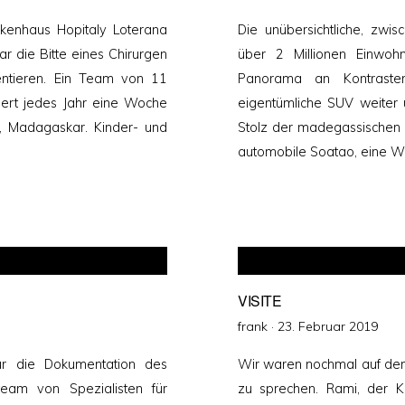
am
kenhaus Hopitaly Loterana
Die unübersichtliche, zwi
 die Bitte eines Chirurgen
über 2 Millionen Einwoh
ntieren. Ein Team von 11
Panorama an Kontraste
iert jedes Jahr eine Woche
eigentümliche SUV weiter u
, Madagaskar. Kinder- und
Stolz der madegassischen Au
automobile Soatao, eine We
VISITE
Veröffentlicht
frank ·
23. Februar 2019
am
für die Dokumentation des
Wir waren nochmal auf de
team von Spezialisten für
zu sprechen. Rami, der Kr