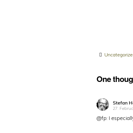
Uncategoriz
One thoug
sagt:
Stefan H
27. Febru
@fp: I especiall