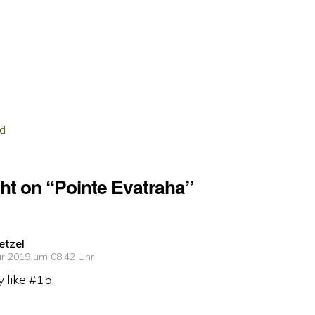
ed
ht on “Pointe Evatraha”
etzel
ar 2019 um 08:42 Uhr
y like #15.