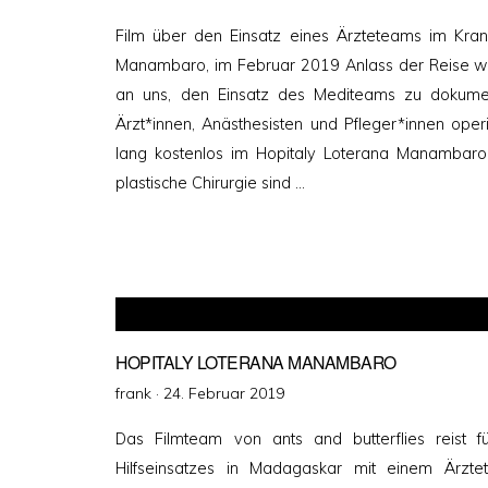
am
Film über den Einsatz eines Ärzteteams im Kran
Manambaro, im Februar 2019 Anlass der Reise war
an uns, den Einsatz des Mediteams zu dokume
Ärzt*innen, Anästhesisten und Pfleger*innen oper
lang kostenlos im Hopitaly Loterana Manambaro
plastische Chirurgie sind …
HOPITALY LOTERANA MANAMBARO
Veröffentlicht
frank ·
24. Februar 2019
am
Das Filmteam von ants and butterflies reist 
Hilfseinsatzes in Madagaskar mit einem Ärzte