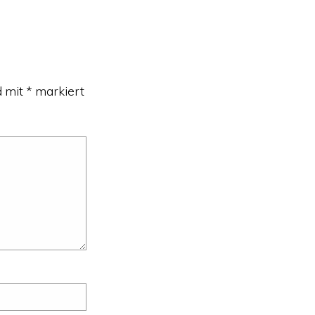
d mit
*
markiert