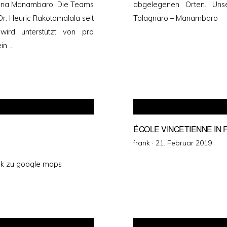
terana Manambaro. Die Teams
abgelegenen Orten. Uns
r. Heuric Rakotomalala seit
Tolagnaro – Manambaro
 wird unterstützt von pro
in …
ÉCOLE VINCETIENNE IN 
Veröffentlicht
frank ·
21. Februar 2019
am
ink zu google maps